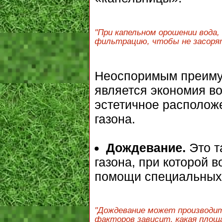
"При капельном орошении вода,
фильтрацию, чтобы не засорят
Неоспоримым преимущ
является экономия во
эстетичное располож
газона.
Дождевание.
Это т
газона, при которой 
помощи специальных 
"Дождевание может производит
факторов зависит, какая площа