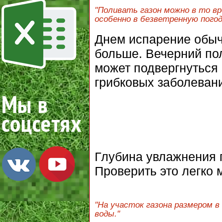
"Поливать газон можно в то вр
особенно в безветренную пого
Днем испарение обыч
больше. Вечерний пол
может подвергнуться 
грибковых заболеван
Глубина увлажнения г
Проверить это легко 
"На участок газона размером 
воды."