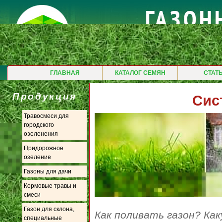
ГЛАВНАЯ
КАТАЛОГ СЕМЯН
СТАТ
Продукция
Сис
Травосмеси для
городского
озеленения
Придорожное
озеление
Газоны для дачи
Кормовые травы и
смеси
Газон для склона,
Как поливать газон? Ка
специальные