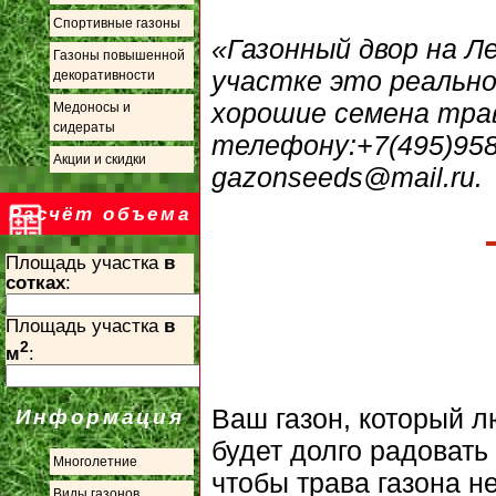
Спортивные газоны
«Газонный двор на Ле
Газоны повышенной
участке это реально
декоративности
хорошие семена тра
Медоносы и
сидераты
телефону:+7(495)958-
Акции и скидки
gazonseeds@mail.ru.
Расчёт объема
Площадь участка
в
сотках
:
Площадь участка
в
2
м
:
Ваш газон, который 
Информация
будет долго радовать
Многолетние
чтобы трава газона н
Виды газонов