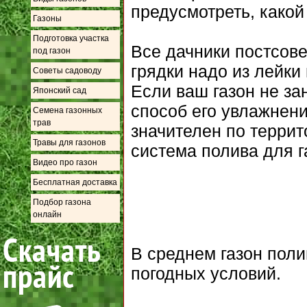
предусмотреть, какой
Газоны
Подготовка участка
Все дачники постсове
под газон
грядки надо из лейки 
Советы садоводу
Если ваш газон не з
Японский сад
способ его увлажнени
Семена газонных
трав
значителен по террит
Травы для газонов
система полива для г
Видео про газон
Бесплатная доставка
Подбор газона
онлайн
В среднем газон полив
погодных условий.