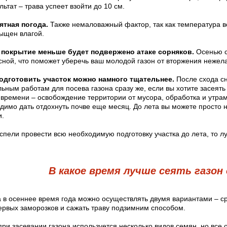
льтат – трава успеет взойти до 10 см.
ятная погода.
Также немаловажный фактор, так как температура в
сыщен влагой.
е покрытие меньше будет подвержено атаке сорняков.
Осенью с
есной, что поможет уберечь ваш молодой газон от вторжения нежел
подготовить участок можно намного тщательнее.
После схода сн
ьным работам для посева газона сразу же, если вы хотите засеять
 времени – освобождение территории от мусора, обработка и утра
димо дать отдохнуть почве еще месяц. До лета вы можете просто н
и.
спели провести всю необходимую подготовку участка до лета, то л
В какое время лучше сеять газон
а в осеннее время года можно осуществлять двумя вариантами – сра
ервых заморозков и сажать траву подзимним способом.
при засевании газона используется несколько видов семян, но все