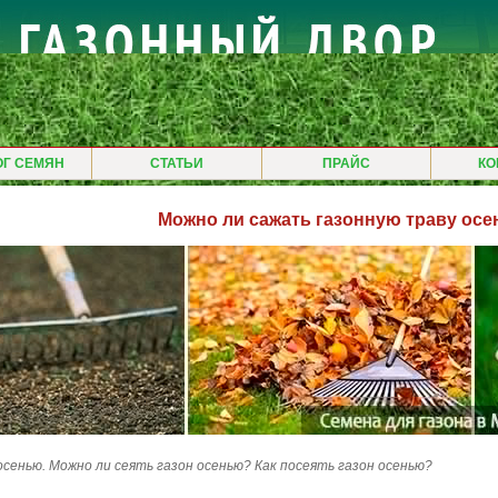
ОГ СЕМЯН
СТАТЬИ
ПРАЙС
КО
Можно ли сажать газонную траву ос
осенью. Можно ли сеять газон осенью? Как посеять газон осенью?