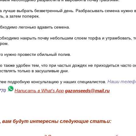
а лучше выбрать безветренный день. Разбрасывать семена нужно в
ь, а затем поперек.
бходимо легонько вдавить семена.
обходимо накрыть почву небольшим слоем торфа и утрамбовать, то
тром.
го нужно провести обильный полив.
ю также удобен тем, что при частых дождях не приходиться часто 
ствлять только в засушливые дни.
Наши телефо
лее подробную консультацию у наших специалистов.
770
Написать в What's App
gazonseeds@mail.ru
, вам будут интересны следующие статьи: