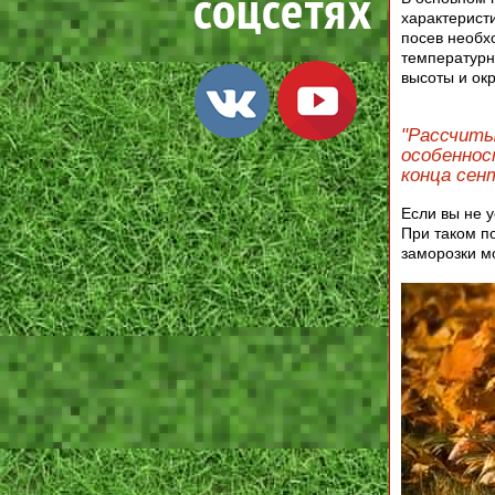
характерист
посев необх
температурн
высоты и окр
"Рассчиты
особеннос
конца сен
Если вы не 
При таком п
заморозки м