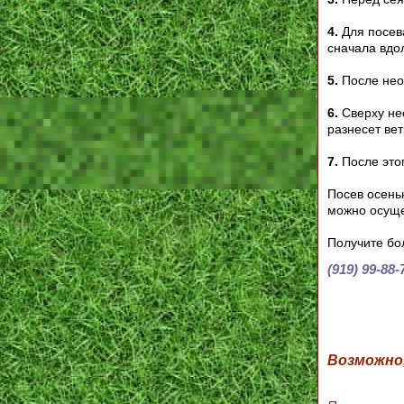
4.
Для посев
сначала вдол
5.
После нео
6.
Сверху не
разнесет ве
7.
После это
Посев осень
можно осуще
Получите бо
(919) 99-88-
Возможно