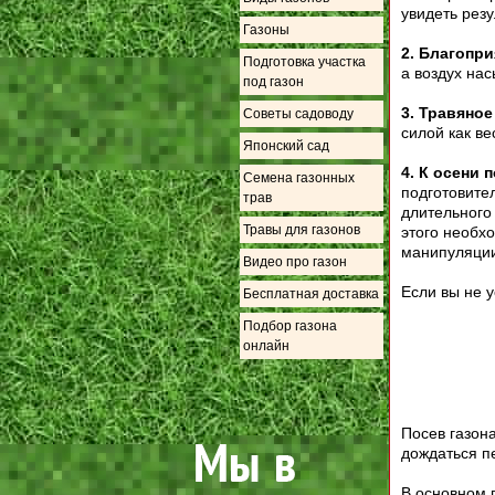
увидеть резу
Газоны
2. Благопри
Подготовка участка
а воздух на
под газон
3. Травяно
Советы садоводу
силой как в
Японский сад
4. К осени 
Семена газонных
подготовител
трав
длительного
Травы для газонов
этого необхо
манипуляци
Видео про газон
Если вы не у
Бесплатная доставка
Подбор газона
онлайн
Посев газон
дождаться п
В основном 