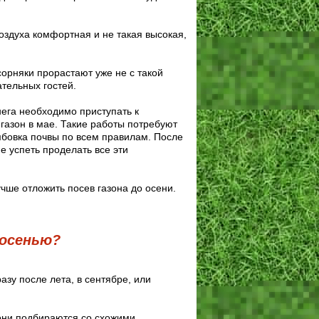
оздуха комфортная и не такая высокая,
орняки прорастают уже не с такой
ательных гостей.
ега необходимо приступать к
 газон в мае. Такие работы потребуют
мбовка почвы по всем правилам. После
е успеть проделать все эти
учше отложить посев газона до осени.
 осенью?
зу после лета, в сентябре, или
 они подбираются со схожими