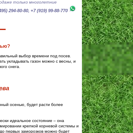
продаже только многолетние
495) 294-80-80, +7 (919) 99-88-770
нью?
авильный выбор времени под посев.
ать укладывать газон можно с весны, и
ого снега.
ева
нный осенью, будет расти более
ески идеальное состояние – она
мировании крепкой корневой системы и
 до первых заморозков можно будет