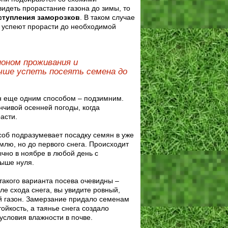
идеть прорастание газона до зимы, то
аступления заморозков
. В таком случае
 успеют прорасти до необходимой
оном проживания и
чше успеть посеять семена до
зон еще одним способом – подзимним.
чивой осенней погоды, когда
асти.
об подразумевает посадку семян в уже
лю, но до первого снега. Происходит
ычно в ноябре в любой день с
ыше нуля.
акого варианта посева очевидны –
ле схода снега, вы увидите ровный,
ий газон. Замерзание придало семенам
ойкость, а таянье снега создало
условия влажности в почве.