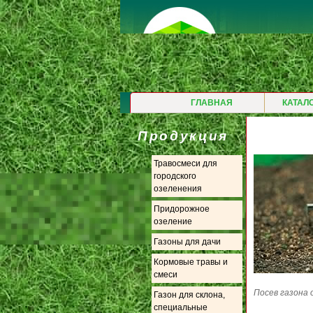
ГЛАВНАЯ
КАТАЛ
Продукция
Травосмеси для
городского
озеленения
Придорожное
озеление
Газоны для дачи
Кормовые травы и
смеси
Посев газона 
Газон для склона,
специальные