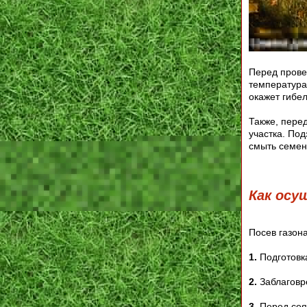
Перед прове
температура
окажет гибе
Также, пере
участка. По
смыть семен
Как осу
Посев газон
1.
Подготовка
2.
Заблаговр
3.
Перед сея