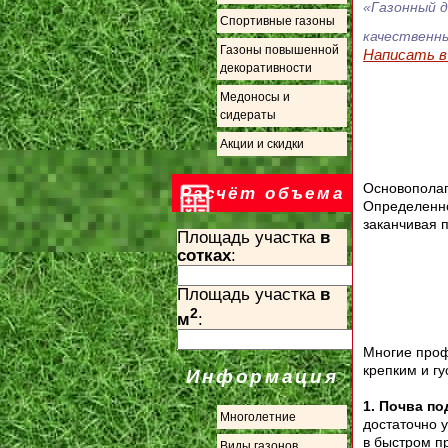
«Газонный д
Спортивные газоны
качественны
Газоны повышенной
Написать в 
декоративности
Медоносы и
сидераты
Акции и скидки
Основополаг
Расчёт объема
Определенног
заканчивая п
Площадь участка
в
сотках
:
Площадь участка
в
2
м
:
Многие проф
крепким и г
Информация
1. Почва по
Многолетние
достаточно 
в быстром п
Виды газонов