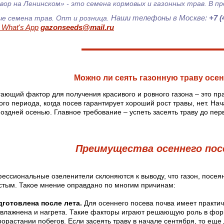
вор на Ленинском» - это семена кормовых и газонных трав. В 
Наши телефоны в Москве:
+7 (
е семена трав. Опт и розница.
What's App
gazonseeds@mail.ru
Можно ли сеять газонную траву осе
ающий фактор для получения красивого и ровного газона – это пр
о периода, когда посев гарантирует хороший рост травы, нет. Нач
оздней осенью. Главное требование – успеть засеять траву до перв
Преимущества осеннего пос
ессиональные озеленители склоняются к выводу, что газон, посея
устым. Такое мнение оправдано по многим причинам:
дготовлена после лета.
Для осеннего посева почва имеет практич
увлажнена и нагрета. Такие факторы играют решающую роль в фор
рорастании побегов. Если засеять траву в начале сентября, то еще