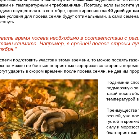
иками и температурными требованиями. Поэтому, если вы хотите ув
одимо осуществлять в сентябре, ориентировочно
за 40 дней до н
ые условия для посева семян будут оптимальными, а сами семена
епнуть.
вать время посева необходимо в соответствии с реги
тями климата. Например, в средней полосе страны лу
тября."
успели подготовить участок к этому времени, то можно посеять га
осеве можно не бояться неприятных сюрпризов со стороны перемен
огут ударить в скором времени после посева семян, не дав им прор
Подзимний спос
подмерзшую зем
такой посев об
температурой в
Преимущества т
весной, уже пос
густой и крепк
силу и морозост
благоприятные 