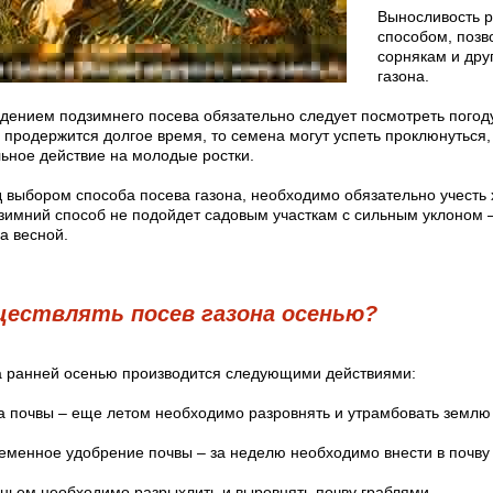
Выносливость 
способом, позв
сорнякам и др
газона.
дением подзимнего посева обязательно следует посмотреть погод
 продержится долгое время, то семена могут успеть проклюнуться,
льное действие на молодые ростки.
д выбором способа посева газона, необходимо обязательно учесть
дзимний способ не подойдет садовым участкам с сильным уклоном –
а весной.
ществлять посев газона осенью?
а ранней осенью производится следующими действиями:
 почвы – еще летом необходимо разровнять и утрамбовать землю 
еменное удобрение почвы – за неделю необходимо внести в почву
ньем необходимо разрыхлить и выровнять почву граблями.