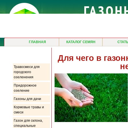
ГЛАВНАЯ
КАТАЛОГ СЕМЯН
СТАТ
Продукция
Для чего в газо
н
Травосмеси для
городского
озеленения
Придорожное
озеление
Газоны для дачи
Кормовые травы и
смеси
Газон для склона,
специальные