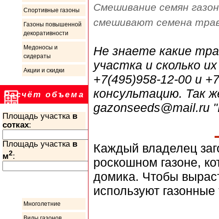
Смешивание семян газон
Спортивные газоны
смешивают семена трав
Газоны повышенной
декоративности
Не знаете какие тр
Медоносы и
сидераты
участка и сколько и
Акции и скидки
+7(495)958-12-00 и 
консультацию. Так ж
Расчёт объема
gazonseeds@mail.ru "
Площадь участка
в
сотках
:
Площадь участка
в
Каждый владелец заго
2
м
:
роскошном газоне, ко
домика. Чтобы выраст
Информация
используют газонные
Многолетние
Виды газонов