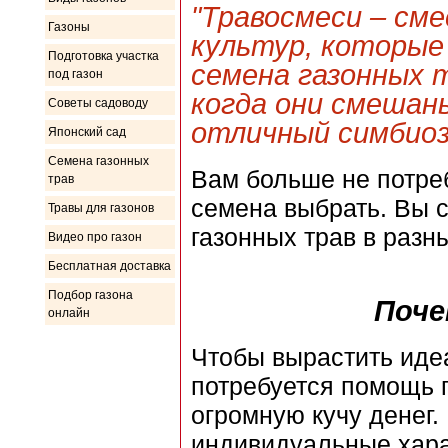
"Травосмеси – сме
Газоны
культур, которые
Подготовка участка
семена газонных 
под газон
когда они смешаны
Советы садоводу
отличный симбиоз
Японский сад
Семена газонных
Вам больше не потреб
трав
семена выбрать. Вы 
Травы для газонов
газонных трав в разн
Видео про газон
Бесплатная доставка
Подбор газона
Поче
онлайн
Чтобы вырастить идеа
потребуется помощь 
огромную кучу денег.
индивидуальные харак