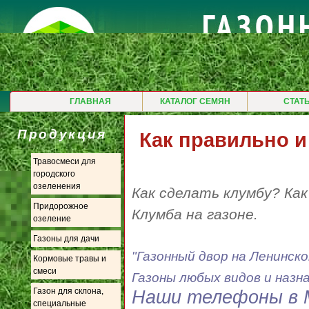
ГЛАВНАЯ
КАТАЛОГ СЕМЯН
СТАТ
Продукция
Как правильно и
Травосмеси для
городского
озеленения
Как сделать клумбу? Ка
Придорожное
Клумба на газоне.
озеление
Газоны для дачи
"Газонный двор на Ленинск
Кормовые травы и
смеси
Газоны любых видов и назн
Газон для склона,
Наши телефоны в 
специальные