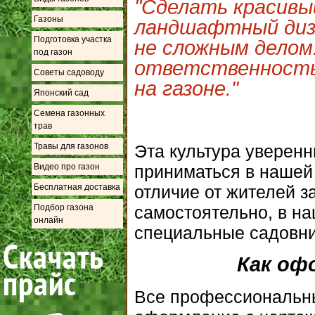
"Сделать красивы
Газоны
ландшафтный диз
Подготовка участка
не сложным делом.
под газон
ответственность
Советы садоводу
на газоне."
Японский сад
Семена газонных
трав
Эта культура уверен
Травы для газонов
приниматься в нашей 
Видео про газон
отличие от жителей з
Бесплатная доставка
самостоятельно, в н
Подбор газона
онлайн
специальные садовни
Как оф
Все профессиональн