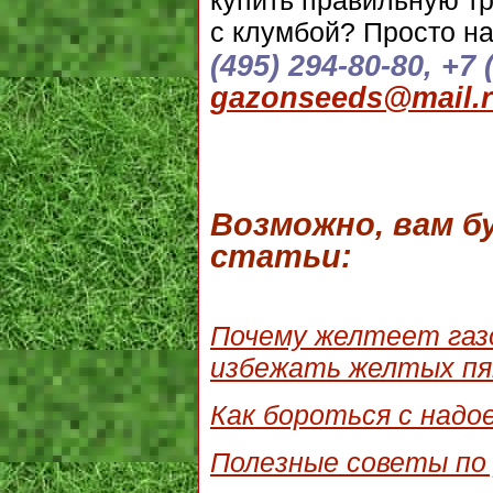
с клумбой? Просто на
(495) 294-80-80, +7 
gazonseeds@mail.
Возможно, вам 
статьи:
Почему желтеет газо
избежать желтых пя
Как бороться с надо
Полезные советы по 