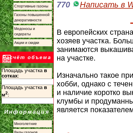
770
Написать в W
Спортивные газоны
Газоны повышенной
декоративности
Медоносы и
В европейских страна
сидераты
хозяев участка. Бол
Акции и скидки
занимаются выкашива
на участке.
Расчёт объема
Площадь участка
в
Изначально такое пр
сотках
:
хобби, однако с тече
Площадь участка
в
и наличие коротко вы
2
м
:
клумбы и продуманн
является показателем
Информация
Многолетние
Виды газонов