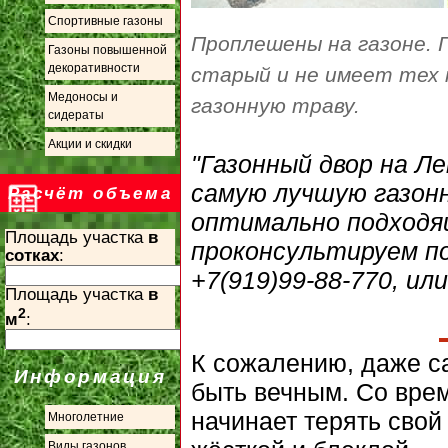
Спортивные газоны
Проплешены на газоне. 
Газоны повышенной
декоративности
старый и не имеет тех 
Медоносы и
газонную траву.
сидераты
Акции и скидки
"Газонный двор на Л
самую лучшую газонн
Расчёт объема
оптимально подходя
Площадь участка
в
проконсультируем по
сотках
:
+7(919)99-88-770, или
Площадь участка
в
2
м
:
К сожалению, даже с
Информация
быть вечным. Со врем
начинает терять свой
Многолетние
Виды газонов