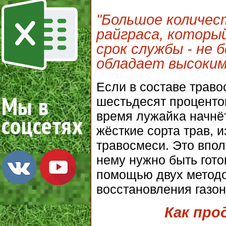
"Большое количес
райграса, которы
срок службы - не 
обладает высоким
Если в составе трав
шестьдесят процентов
время лужайка начнёт
жёсткие сорта трав, 
травосмеси. Это впол
нему нужно быть гот
помощью двух методов
восстановления газон
Как про