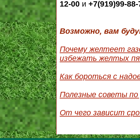
12-00
и
+7(919)99-88-
Возможно, вам буд
Почему желтеет газо
избежать желтых пя
Как бороться с надо
Полезные советы по 
От чего зависит сро