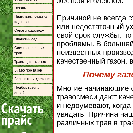
жёсткой и блеклой.
Газоны
Причиной не всегда 
Подготовка участка
под газон
или недостаточный ух
Советы садоводу
свой срок службы, по
Японский сад
проблемы. В большей
Семена газонных
неизвестных произво
трав
качественный газон, 
Травы для газонов
Видео про газон
Почему газ
Бесплатная доставка
Многие начинающие с
Подбор газона
онлайн
травосмеси дают каче
и недоумевают, когда
увядать. Причина чащ
различных трав в тра