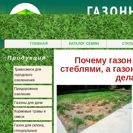
ГЛАВНАЯ
КАТАЛОГ СЕМЯН
СТАТ
Продукция
Почему газон
стеблями, а газо
Травосмеси для
дел
городского
озеленения
Придорожное
озеление
Газоны для дачи
Кормовые травы и
смеси
Газон для склона,
специальные