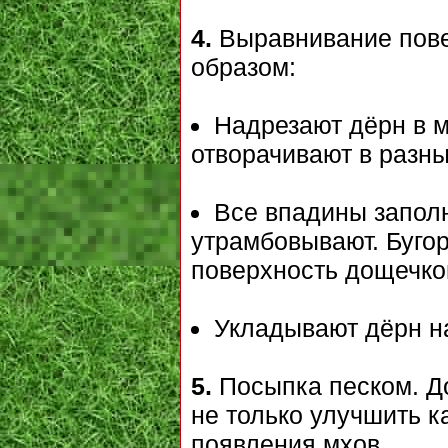
4.
Выравнивание пове
образом:
Надрезают дёрн в м
отворачивают в разны
Все впадины запол
утрамбовывают. Буго
поверхность дощечко
Укладывают дёрн н
5.
Посыпка песком. До
не только улучшить к
появления мхов.