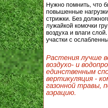
Нужно помнить, что б
повышенные нагрузки
стрижки. Без должног
лужайкой комочки гр
воздуха и влаги слой
участки с ослабленн
Растения лучше в
воздухо- и водопр
единственным спо
вертикуляция - к
газонной травы, 
аэрацию.