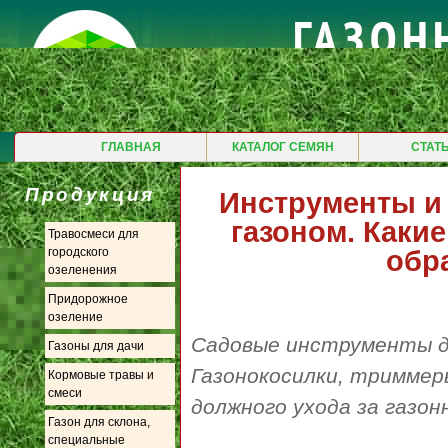
ГЛАВНАЯ
КАТАЛОГ СЕМЯН
СТАТ
Продукция
Инструменты и 
газоном. Каки
Травосмеси для
обр
городского
озеленения
Придорожное
озеление
Садовые инструменты для
Газоны для дачи
Газонокосилки, триммеры
Кормовые травы и
смеси
должного ухода за газон
Газон для склона,
специальные