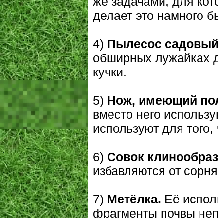
же задачами, для кот
делает это намного б
4)
Пылесос садовый
обширных лужайках дл
кучки.
5)
Нож, имеющий по
вместо него использу
используют для того,
6)
Совок клинообра
избавляются от сорня
7)
Метёлка.
Её исполь
фрагменты почвы неп