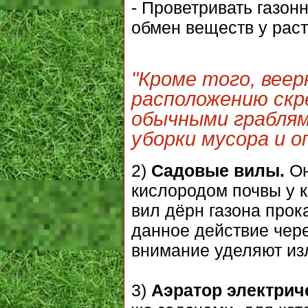
- Проветривать газон
обмен веществ у раст
"Кроме того, веер
расположению скр
обычными граблям
уборки мусора и о
2)
Садовые вилы.
Он
кислородом почвы у 
вил дёрн газона прок
данное действие чер
внимание уделяют из
3)
Аэратор электрич