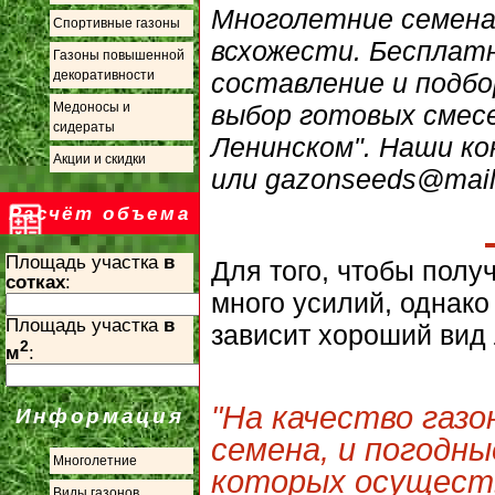
Многолетние семена
Спортивные газоны
всхожести. Бесплат
Газоны повышенной
составление и подбо
декоративности
выбор готовых смесе
Медоносы и
сидераты
Ленинском". Наши кон
Акции и скидки
или gazonseeds@mail.
Расчёт объема
Площадь участка
в
Для того, чтобы полу
сотках
:
много усилий, однако
Площадь участка
в
зависит хороший вид
2
м
:
"На качество газ
Информация
семена, и погодн
Многолетние
которых осуществ
Виды газонов