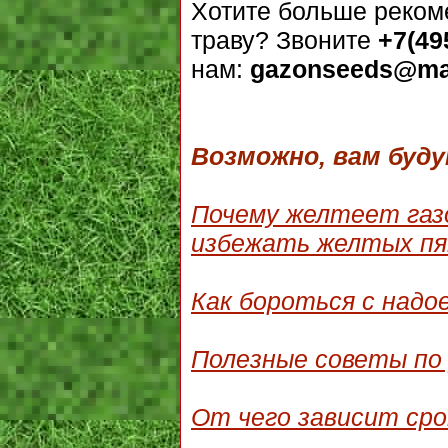
Хотите больше реком
траву? Звоните
+7(49
нам:
gazonseeds@mai
Возможно, вам буд
Почему желтеет газо
избежать желтых пя
Как бороться с надо
Полезные советы по 
От чего зависит сро