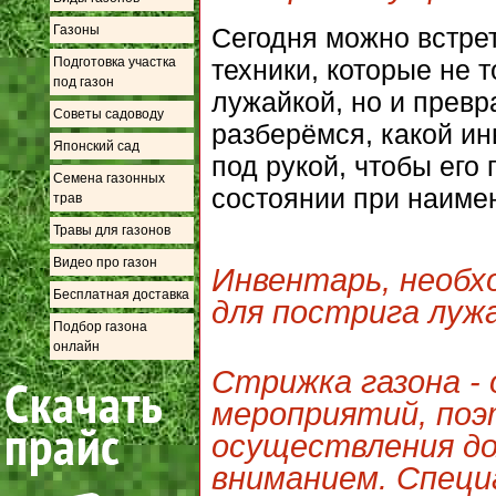
Сегодня можно встре
Газоны
техники, которые не 
Подготовка участка
под газон
лужайкой, но и превр
Советы садоводу
разберёмся, какой и
Японский сад
под рукой, чтобы его
Семена газонных
состоянии при наиме
трав
Травы для газонов
Видео про газон
Инвентарь, необх
Бесплатная доставка
для пострига луж
Подбор газона
онлайн
Стрижка газона -
мероприятий, поэ
осуществления д
вниманием. Спец