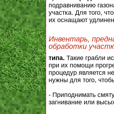
подравниванию газона
участка. Для того, ч
их оснащают удлинен
Инвентарь, предн
обработки участка
типа.
Такие грабли ис
при их помощи прогр
процедур является н
нужны для того, чтоб
- Приподнимать смят
загнивание или высы