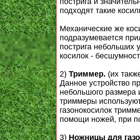
пострига и значител
подходят такие косил
Механические же коси
подразумевается при
пострига небольших 
косилок - бесшумност
2)
Триммер.
(их такж
Данное устройство пр
небольшого размера 
триммеры используют 
газонокосилок тримме
помощи ножей, при 
3)
Ножницы для газо