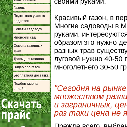
своими руками.
Газоны
Красивый газон, в пе
Подготовка участка
под газон
Многие садоводы в М
Советы садоводу
руками, интересуются
Японский сад
образом это нужно де
Семена газонных
разных трав существ
трав
луговой нужно 40-50 г
Травы для газонов
многолетнего 30-50 гр.
Видео про газон
Бесплатная доставка
Подбор газона
"Сегодня на рынк
онлайн
множеством разли
и заграничных, це
раз таки цена не 
Прежде всего, выбра