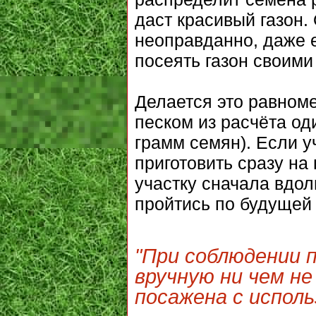
даст красивый газон.
неоправданно, даже е
посеять газон своими
Делается это равном
песком из расчёта од
грамм семян). Если у
приготовить сразу на
участку сначала вдол
пройтись по будущей 
"При соблюдении п
вручную ни чем н
посажена с исполь