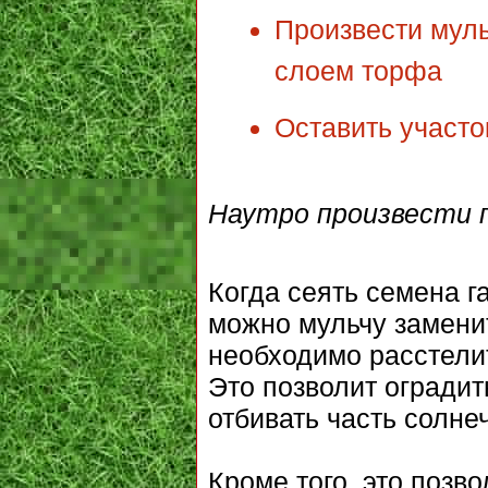
Произвести мул
слоем торфа
Оставить участо
Наутро произвести 
Когда сеять семена г
можно мульчу замени
необходимо расстелит
Это позволит оградит
отбивать часть солне
Кроме того, это позв