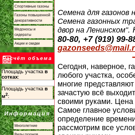
Спортивные газоны
Семена для газонов 
Газоны повышенной
Семена газонных тра
декоративности
Н
двор на Ленинском".
Медоносы и
сидераты
80-80, +7 (919) 99-8
Акции и скидки
gazonseeds@mail.
Расчёт объема
Сегодня, наверное, г
Площадь участка
в
любого участка, особ
сотках
:
многие представляют 
Площадь участка
в
зачастую всё выходит
2
м
:
своими руками. Цена 
Самое главное услов
Информация
определение времени,
рассмотрим все усло
Многолетние
Виды газонов