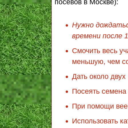
посевов в Москве):
Нужно дождатьс
времени после 1
Смочить весь уч
меньшую, чем с
Дать около двух 
Посеять семена
При помощи вее
Использовать ка