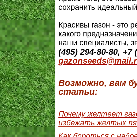
сохранить идеальный
Красивы газон - это 
какого предназначен
наши специалисты, з
(495) 294-80-80, +7 
gazonseeds@mail.
Возможно, вам 
статьи:
Почему желтеет газо
избежать желтых пя
Как бороться с надо