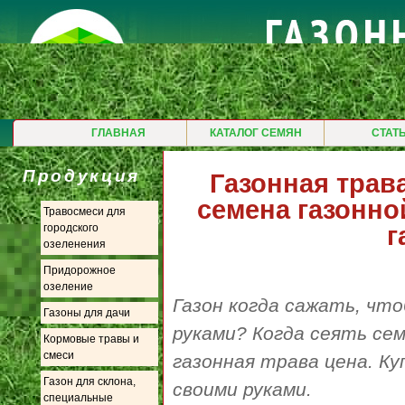
ГЛАВНАЯ
КАТАЛОГ СЕМЯН
СТАТ
Продукция
Газонная трава
семена газонно
Травосмеси для
г
городского
озеленения
Придорожное
озеление
Газон когда сажать, чт
Газоны для дачи
руками? Когда сеять се
Кормовые травы и
смеси
газонная трава цена. Ку
Газон для склона,
своими руками.
специальные