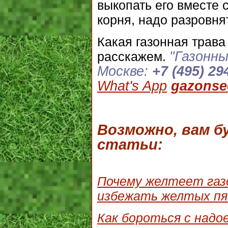
выкопать его вместе 
корня, надо разровнят
Какая газонная трава
"
Газонны
расскажем.
Москве:
+7 (495) 29
What's App
gazonse
Возможно, вам 
статьи:
Почему желтеет газо
избежать желтых пя
Как бороться с надо