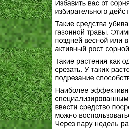
Избавить вас от сорн
избирательного дейс
Такие средства убив
газонной травы. Эти
поздней весной или в
активный рост сорной
Такие растения как о
срезать. У таких рас
подрезание способств
Наиболее эффективно
специализированными
ввести средство поср
можно воспользоватьс
Через пару недель ра