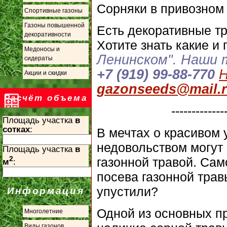
Сорняки в привозном
Спортивные газоны
Газоны повышенной
Есть декоративные т
декоративности
Хотите знать какие и 
Медоносы и
Ленинском".
Наши т
сидераты
+7 (919) 99-88-770
Н
Акции и скидки
gazonseeds@mail.
Расчёт объема
-------------
Площадь участка
в
сотках
:
В мечтах о красивом 
недовольством могут
Площадь участка
в
2
газонной травой. Сам
м
:
посева газонной тра
упустили?
Информация
Одной из основных п
Многолетние
Виды газонов