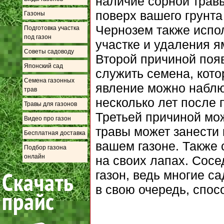
наличие сорной трав
поверх вашего грунта
Газоны
Чернозем также испо
Подготовка участка
под газон
участке и удаления я
Советы садоводу
Второй причиной поя
Японский сад
служить семена, кото
Семена газонных
явление можно наблюд
трав
несколько лет после 
Травы для газонов
Третьей причиной мо
Видео про газон
травы может занести 
Бесплатная доставка
вашем газоне. Также 
Подбор газона
онлайн
на своих лапах. Сосе
газон, ведь многие с
в свою очередь, спос