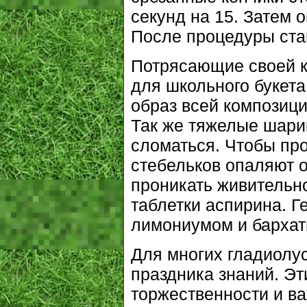
секунд на 15. Затем 
После процедуры став
Потрясающие своей к
для школьного букет
образ всей композици
Так же тяжелые шари
сломаться. Чтобы прод
стебельков опаляют о
проникать живительно
таблетки аспирина. Г
лимониумом и бархатц
Для многих гладиолу
праздника знаний. Э
торжественности и в