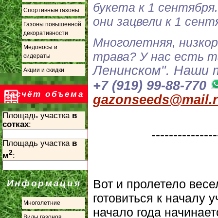
букета к 1 сентября
Спортивные газоны
они зацвели к 1 сен
Газоны повышенной
декоративности
Многолетняя, низкор
Медоносы и
трава? У нас есть т
сидераты
Ленинском".
Наши т
Акции и скидки
+7 (919) 99-88-770
Расчёт объема
gazonseeds@mail.
Площадь участка
в
сотках
:
---------------
Площадь участка
в
2
м
:
Вот и пролетело весе
Информация
готовиться к началу у
Многолетние
начало года начинает
Виды газонов