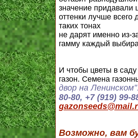
значение придавали 
оттенки лучше всего
таких тонах
не дарят именно из-з
гамму каждый выбира
И чтобы цветы в сад
газон. Семена газонн
двор на Ленинском"
80-80, +7 (919) 99-8
gazonseeds@mail.
Возможно, вам 