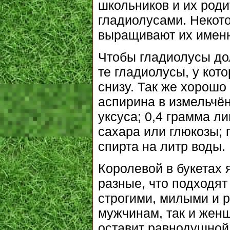
школьников и их роди
гладиолусами. Некот
выращивают их именн
Чтобы гладиолусы дол
те гладиолусы, у кот
снизу. Так же хорошо
аспирина в измельчё
уксуса; 0,4 грамма л
сахара или глюкозы;
спирта на литр воды.
Королевой в букетах 
разные, что подходят
строгими, милыми и 
мужчинам, так и женщ
оставит равнодушной