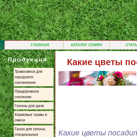
ГЛАВНАЯ
КАТАЛОГ СЕМЯН
СТАТ
Продукция
Какие цветы по
Травосмеси для
городского
озеленения
Придорожное
озеление
Газоны для дачи
Кормовые травы и
смеси
Газон для склона,
Какие цветы посадит
специальные