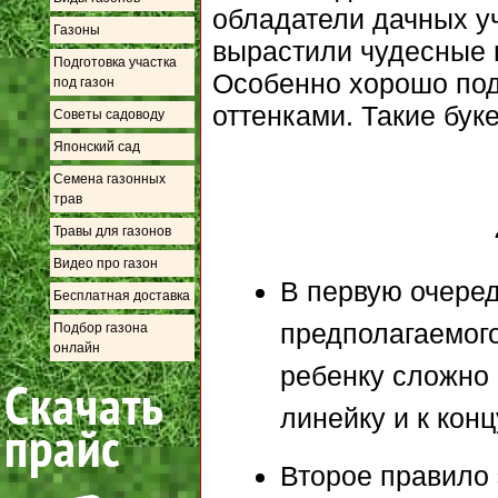
обладатели дачных уч
Газоны
вырастили чудесные 
Подготовка участка
Особенно хорошо под
под газон
оттенками. Такие бук
Советы садоводу
Японский сад
Семена газонных
трав
Травы для газонов
Видео про газон
В первую очеред
Бесплатная доставка
предполагаемого
Подбор газона
онлайн
ребенку сложно 
линейку и к конц
Второе правило 