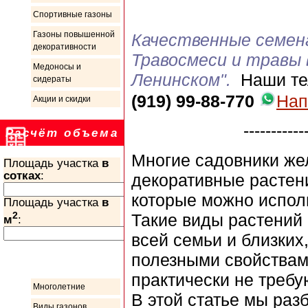
Спортивные газоны
Газоны повышенной
Качественные семен
декоративности
Травосмеси и травы 
Медоносы и
Ленинском".
Наши те
сидераты
(919) 99-88-770
Нап
Акции и скидки
-----------
Расчёт объема
Многие садовники жел
Площадь участка
в
сотках
:
декоративные растени
которые можно исполь
Площадь участка
в
2
Такие виды растений
м
:
всей семьи и близких
полезными свойствам
Информация
практически не требу
Многолетние
В этой статье мы ра
Виды газонов