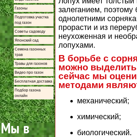
Лопух имеет толстый 
залеганием, поэтому б
Газоны
однолетними сорняка
Подготовка участка
под газон
прорасти и из переру
Советы садоводу
неухоженная и необр
Японский сад
лопухами.
Семена газонных
трав
В борьбе с сорня
Травы для газонов
можно выделить 
Видео про газон
сейчас мы оцен
Бесплатная доставка
методами являю
Подбор газона
онлайн
механический;
химический;
биологический.