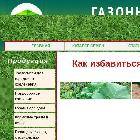
ГЛАВНАЯ
КАТАЛОГ СЕМЯН
СТАТ
Продукция
Как избавиться
Травосмеси для
городского
озеленения
Придорожное
озеление
Газоны для дачи
Кормовые травы и
смеси
Газон для склона,
специальные