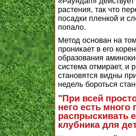
«Раундап» действует 
растения, так что пе
посадки пленкой и сл
попало.
Метод основан на том
проникает в его коре
образования аминокис
система отмирает, и 
становятся видны при
недель бороться стан
"При всей просто
него есть много 
распрыскивать ег
клубника для дет