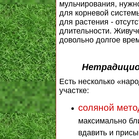
мульчирования, нужно
для корневой систем
для растения - отсут
длительности. Живуч
довольно долгое врем
Нетрадицио
Есть несколько «наро
участке:
соляной мето
максимально бли
вдавить и присы