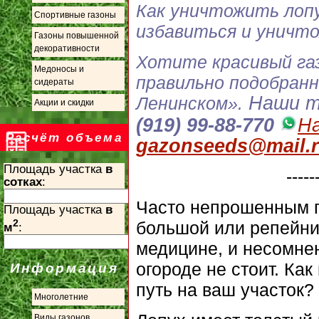
Как уничтожить лопу
Спортивные газоны
избавиться и уничт
Газоны повышенной
декоративности
Хотите красивый газ
Медоносы и
правильно подобранн
сидераты
Наши т
Ленинском».
Акции и скидки
(919) 99-88-770
На
Расчёт объема
gazonseeds@mail.
Площадь участка
в
-----
сотках
:
Часто непрошенным го
Площадь участка
в
2
большой или репейни
м
:
медицине, и несомнен
огороде не стоит. Как
Информация
путь на ваш участок?
Многолетние
Виды газонов