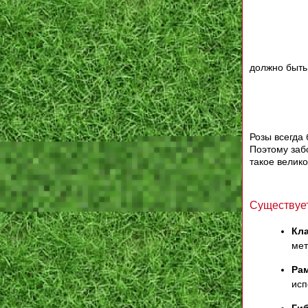
должно быть
Розы всегда
Поэтому заб
такое велико
Существует
Кл
мет
Ра
исп
Ги