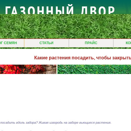
ОГ СЕМЯН
СТАТЬИ
ПРАЙС
КО
Какие растения посадить, чтобы закрыт
 посадить вдоль забора? Живая изгородь на заборе вьющиеся растения.