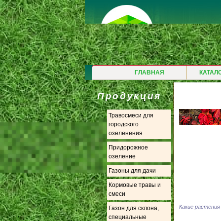
ГЛАВНАЯ
КАТАЛ
Продукция
Травосмеси для
городского
озеленения
Придорожное
озеление
Газоны для дачи
Кормовые травы и
смеси
Какие растения
Газон для склона,
специальные