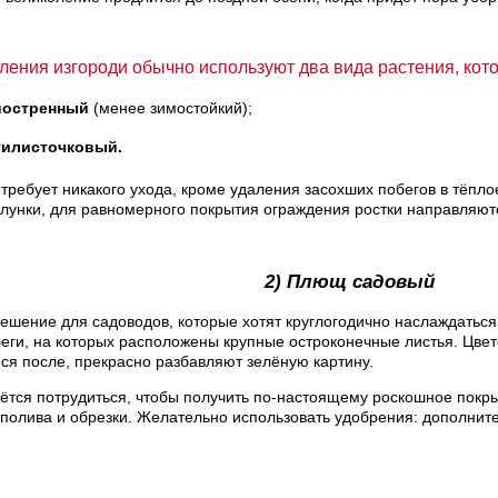
ения изгороди обычно используют два вида растения, кот
иостренный
(менее зимостойкий);
тилисточковый.
 требует никакого ухода, кроме удаления засохших побегов в тёпл
лунки, для равномерного покрытия ограждения ростки направляют
2) Плющ садовый
ешение для садоводов, которые хотят круглогодично наслаждатьс
еги, на которых расположены крупные остроконечные листья. Цвет
я после, прекрасно разбавляют зелёную картину.
ётся потрудиться, чтобы получить по-настоящему роскошное покры
 полива и обрезки. Желательно использовать удобрения: дополнит