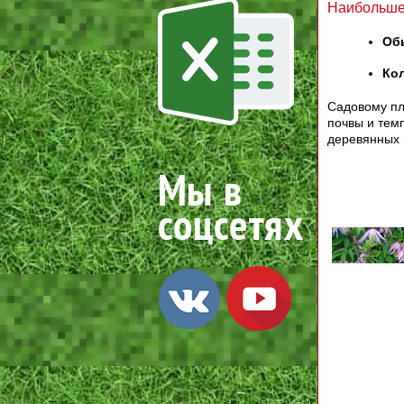
Наибольшее
Об
Ко
Садовому пл
почвы и тем
деревянных 