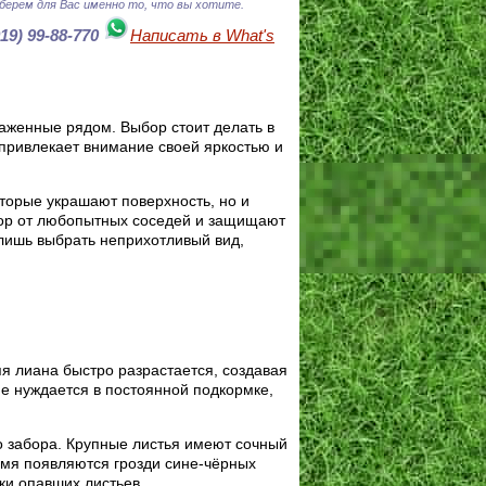
берем для Вас именно то, что вы хотите.
919) 99-88-770
Написать в What's
саженные рядом. Выбор стоит делать в
привлекает внимание своей яркостью и
торые украшают поверхность, но и
вор от любопытных соседей и защищают
лишь выбрать неприхотливый вид,
я лиана быстро разрастается, создавая
не нуждается в постоянной подкормке,
о забора. Крупные листья имеют сочный
емя появляются грозди сине-чёрных
ки опавших листьев.