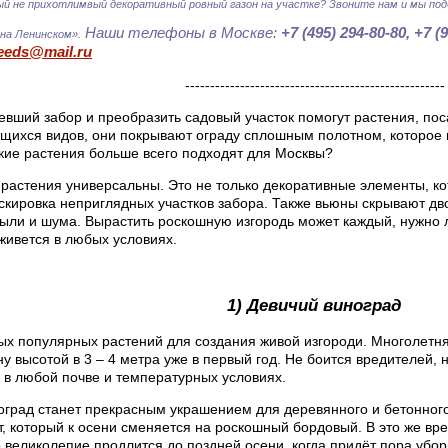
й не прихотлимвый декоративный ровный газон на участке? Звоните нам и мы под
Наши телефоны в Москве:
+7 (495) 294-80-80, +7 (
 на Ленинском».
eeds@mail.ru
----------------------------------------------------
евший забор и преобразить садовый участок помогут растения, по
ущихся видов, они покрывают ограду сплошным полотном, которое 
акие растения больше всего подходят для Москвы?
растения универсальны. Это не только декоративные элементы, ко
скировка неприглядных участков забора. Также вьюны скрывают д
пыли и шума. Вырастить роскошную изгородь может каждый, нужно 
живется в любых условиях.
1) Девичий виноград
ых популярных растений для создания живой изгороди. Многолетня
у высотой в 3 – 4 метра уже в первый год. Не боится вредителей, 
 в любой почве и температурных условиях.
оград станет прекрасным украшением для деревянного и бетонног
т, который к осени сменяется на роскошный бордовый. В это же вр
о великолепие продлится до поздней осени, когда придёт пора убор