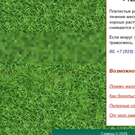
Плетистые р
течение мес
хорошо раст
снимаются с
Если вокруг 
травосмесь, 
80, +7 (919)
Возможно
Почему жел
Как боротьс
Полезные со
От чего зав
Семена © 2026.