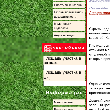
Хотите красивы
Спортивные газоны
«Газонный двор
App
gazons
Газоны повышенной
декоративности
Медоносы и
сидераты
Скрыть надо
пользу плет
Акции и скидки
красотой. К
Плетущиеся 
Расчёт объема
отличная ма
от уличной 
Площадь участка
в
который при
сотках
:
Площадь участка
в
2
м
:
Одно из сам
зелёную стен
Информация
приживается
Девичий вин
Многолетние
зелёный цве
ягод. Всё эт
Виды газонов