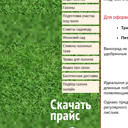
Газоны
Подготовка участка
Для оформл
под газон
Тр
Советы садоводу
Пя
Японский сад
Семена газонных
Виноград не
трав
удобренные 
Травы для газонов
Видео про газон
Бесплатная доставка
Идеальное р
Подбор газона
длинные поб
онлайн
появляющиес
Однако прид
регулярного
листьев.