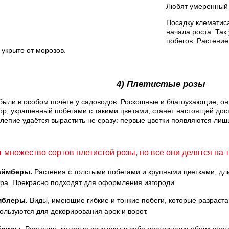
Любят умеренный 
Посадку клематис
начала роста. Так
побегов. Растение
 укрыто от морозов.
4) Плетистые розы
 были в особом почёте у садоводов. Роскошные и благоухающие, он
ор, украшенный побегами с такими цветами, станет настоящей дос
лепие удаётся вырастить не сразу: первые цветки появляются лишь
 множество сортов плетистой розы, но все они делятся на т
аймберы.
Растения с толстыми побегами и крупными цветками, дл
ра. Прекрасно подходят для оформления изгороди.
мблеры.
Виды, имеющие гибкие и тонкие побеги, которые разраста
ользуются для декорирования арок и ворот.
бриды.
Растения, которые сочетают в себе достоинства обоих сорт