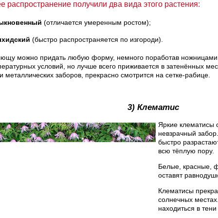
 распространение получили два вида этого растения:
ыкновенный
(отличается умеренным ростом);
лхидский
(быстро распространяется по изгороди).
ющу можно придать любую форму, немного поработав ножницами.
пературных условий, но лучше всего приживается в затенённых ме
и металлических заборов, прекрасно смотрится на сетке-рабице.
3) Клематис
Яркие клематисы 
невзрачный забор.
быстро разрастаю
всю тёплую пору.
Белые, красные, 
оставят равнодуш
Клематисы прекра
солнечных местах
находиться в тени