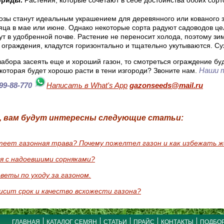
озы станут идеальным украшением для деревянного или кованого з
яца в мае или июне. Однако некоторые сорта радуют садоводов цело
ут в удобренной почве. Растение не переносит холода, поэтому зи
 ограждения, кладутся горизонтально и тщательно укутываются. Су
забора засеять еще и хороший газон, то смотреться ограждение бу
Наши т
которая будет хорошо расти в тени изгороди? Звоните нам.
 99-88-770
Написать в What's App
gazonseeds@mail.ru
, вам будут интересны следующие статьи:
теет газонная трава? Почему пожелтел газон и как избежать 
я с надоевшими сорняками?
веты по уходу за газоном.
исит срок и качество всхожести газона?
ГЛАВНАЯ
КАТАЛОГ СЕМЯН
СТАТЬИ
ПРАЙС
КОНТАКТЫ
ПОДБОР