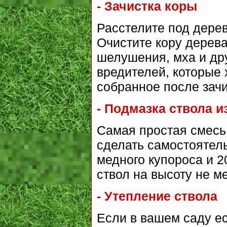
- Зачистка коры
Расстелите под дерев
Очистите кору дерева
шелушения, мха и дру
вредителей, которые 
собранное после зачи
- Подмазка ствола 
Самая простая смесь
сделать самостоятельн
медного купороса и 2
ствол на высоту не м
- Утепление ствола
Если в вашем саду е