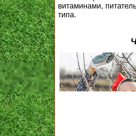
витаминами, питател
типа.
Ч