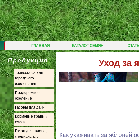
ГЛАВНАЯ
КАТАЛОГ СЕМЯН
СТАТ
Продукция
Уход за 
Травосмеси для
городского
озеленения
Придорожное
озеление
Газоны для дачи
Кормовые травы и
смеси
Газон для склона,
Как ухаживать за яблоней 
специальные