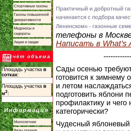
Спортивные газоны
Практичный и добротный газ
Газоны повышенной
начинается с подбора каче
декоративности
Ленинском» - газонные семе
Медоносы и
телефоны в Москв
сидераты
Написать в What's 
Акции и скидки
-----------
Расчёт объема
Сады осенью требуют 
Площадь участка
в
сотках
:
готовится к зимнему 
и летом наслаждатьс
Площадь участка
в
2
подготовить яблони 
м
:
профилактику и чего 
категорически?
Информация
Чудесный яблоневый 
Многолетние
Виды газонов