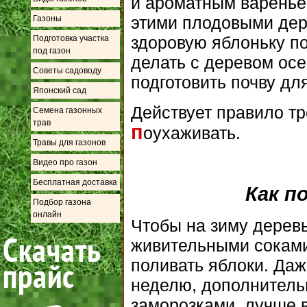
и ароматным вареньем
этими плодовыми дер
Газоны
здоровую яблоньку по
Подготовка участка
под газон
делать с деревом осе
Советы садоводу
подготовить почву дл
Японский сад
Действует правило тр
Семена газонных
трав
п
оухаживать.
Травы для газонов
Видео про газон
Бесплатная доставка
Как п
Подбор газона
онлайн
Чтобы на зиму дерев
живительными соками
поливать яблоки. Даж
неделю, дополнитель
заморозками, лучше в