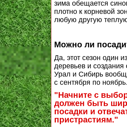
зима обещается синоп
плотно к корневой зо
любую другую теплую
Можно ли посади
Да, этот сезон один 
деревьев и создания 
Урал и Сибирь вообщ
с сентября по ноябрь
"Начните с выбор
должен быть шир
посадки и отвеч
пристрастиям."