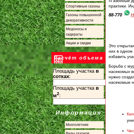
«Газонный д
практики. И
Спортивные газоны
88-770
Н
Газоны повышенной
декоративности
Медоносы и
сидераты
Акции и скидки
Это открыта
них в одном
избавить уча
Расчёт объема
Борьба с му
Площадь участка
в
насекомых в
сотках
:
нужно созда
насекомые н
Площадь участка
в
2
м
:
Информация
Кип
уни
Многолетние
Чес
Виды газонов