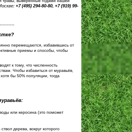
ой травы, выверенные годами нашей
Москве:
+7 (495) 294-80-80, +7 (919) 99-
----------
стке?
тоянно перемещаются, избавившись от
ективные приемы и способы, чтобы
одят к тому, что численность
твам. Чтобы избавиться от муравьёв,
 хотя бы 50% популяции, тогда
уравьёв:
воды или керосина (это поможет
ствол дерева, вокруг которого