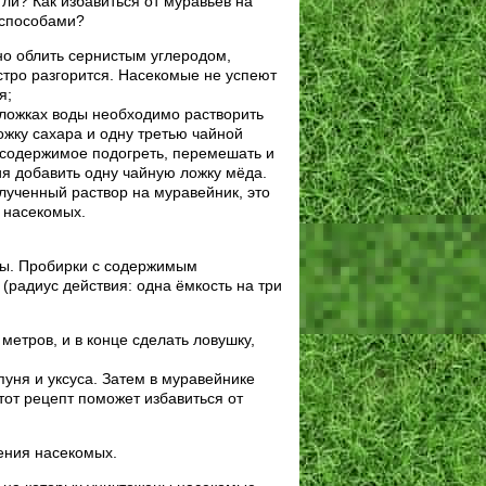
ли? Как избавиться от муравьёв на
 способами?
о облить сернистым углеродом,
стро разгорится. Насекомые не успеют
я;
 ложках воды необходимо растворить
ожку сахара и одну третью чайной
 содержимое подогреть, перемешать и
я добавить одну чайную ложку мёда.
лученный раствор на муравейник, это
 насекомых.
оды. Пробирки с содержимым
(радиус действия: одна ёмкость на три
метров, и в конце сделать ловушку,
пуня и уксуса. Затем в муравейнике
тот рецепт поможет избавиться от
ения насекомых.