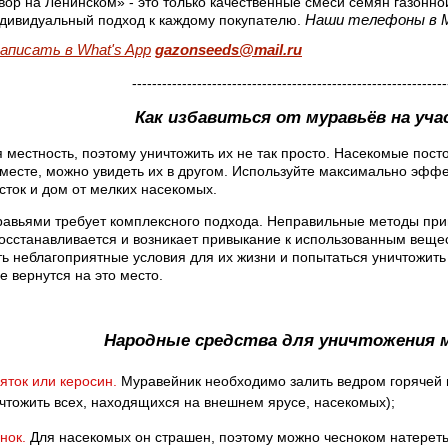
вор на Ленинском» - это только качественные смеси семян газонн
Наши телефоны в 
ндивидуальный подход к каждому покупателю.
аписать в What's App
gazonseeds@mail.ru
---------------------------------------------------------------
Как избавиться от муравьёв на уча
я местность, поэтому уничтожить их не так просто. Насекомые пос
 месте, можно увидеть их в другом. Используйте максимально эфф
сток и дом от мелких насекомых.
равьями требует комплексного подхода. Неправильные методы прив
осстанавливается и возникает привыкание к использованным вещес
ть неблагоприятные условия для их жизни и попытаться уничтожить
е вернутся на это место.
Народные средства для уничтожения м
яток или керосин.
Муравейник необходимо залить ведром горячей 
чтожить всех, находящихся на внешнем ярусе, насекомых);
нок.
Для насекомых он страшен, поэтому можно чесноком натереть 