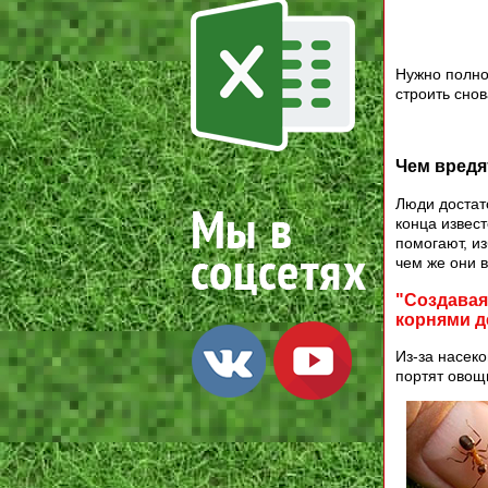
Нужно полно
строить снов
Чем вредя
Люди достат
конца извес
помогают, и
чем же они 
"Создавая
корнями д
Из-за насеко
портят овощ