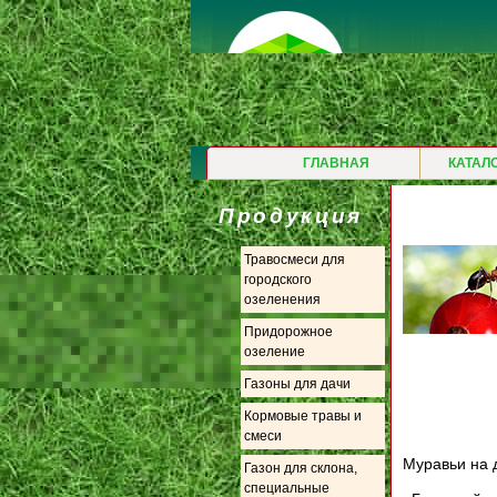
ГЛАВНАЯ
КАТАЛ
Продукция
Травосмеси для
городского
озеленения
Придорожное
озеление
Газоны для дачи
Кормовые травы и
смеси
Муравьи на 
Газон для склона,
специальные