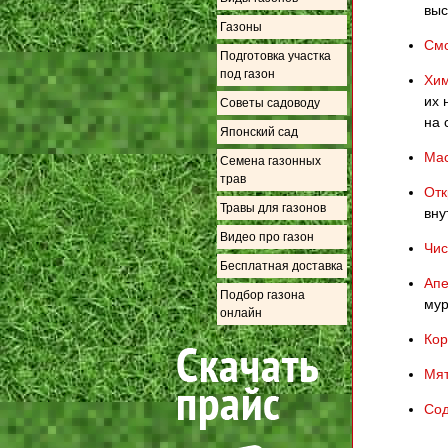
выс
Газоны
Смо
Подготовка участка
под газон
Хим
их 
Советы садоводу
на 
Японский сад
Мас
Семена газонных
трав
Отк
Травы для газонов
вну
Видео про газон
Чис
Бесплатная доставка
Апе
Подбор газона
мур
онлайн
Кор
Мят
Сод