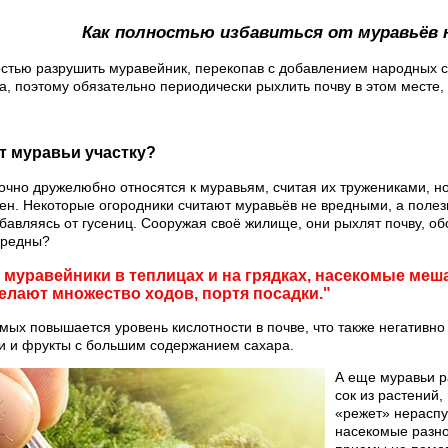
Как полностью избавиться от муравьёв 
стью разрушить муравейник, перекопав с добавлением народных 
а, поэтому обязательно периодически рыхлить почву в этом месте,
т муравьи участку?
очно дружелюбно относятся к муравьям, считая их тружениками, но
тен. Некоторые огородники считают муравьёв не вредными, а пол
збавляясь от гусениц. Сооружая своё жилище, они рыхлят почву, о
вредны?
 муравейники в теплицах и на грядках, насекомые меш
елают множество ходов, портя посадки."
мых повышается уровень кислотности в почве, что также негативно
и и фрукты с большим содержанием сахара.
А еще муравьи р
сок из растений
«режет» нераспу
насекомые разно