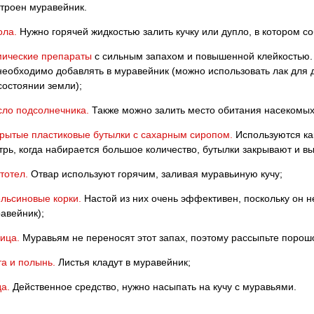
троен муравейник.
ла.
Нужно горячей жидкостью залить кучку или дупло, в котором с
ические препараты
с сильным запахом и повышенной клейкостью.
необходимо добавлять в муравейник (можно использовать лак для д
состоянии земли);
ло подсолнечника.
Также можно залить место обитания насекомых
рытые пластиковые бутылки с сахарным сиропом.
Используются ка
трь, когда набирается большое количество, бутылки закрывают и в
тотел.
Отвар используют горячим, заливая муравьиную кучу;
льсиновые корки.
Настой из них очень эффективен, поскольку он н
авейник);
ица.
Муравьям не переносят этот запах, поэтому рассыпьте порош
а и полынь.
Листья кладут в муравейник;
а.
Действенное средство, нужно насыпать на кучу с муравьями.