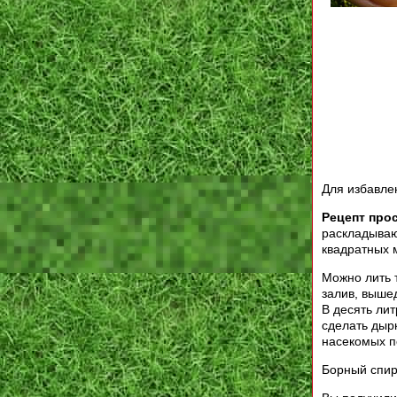
Для избавлен
Рецепт прос
раскладываю
квадратных 
Можно лить 
залив, выше
В десять лит
сделать дырк
насекомых п
Борный спир