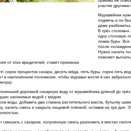
приемы не помог
участке другими
Муравейник нужн
поджечь и он бы
даже разбежатьс
В трёх столовых
одну столовую л
ложки буры. Все
после охлаждени
Нужно налить по
поможет выгнать
ия от этих вредителей, ставят приманки.
т:
сорок процентов сахара, десять мёда, пять буры, сорок пять в
т в наклонённом положении, чтобы муравьи могли в них забраться 
метра).
тоненькой дорожкой сахарную воду от муравейника длиной до трёх 
дших насекомых водой с мёдом.
ров воды, добавить два стакана растительного масла, бутылку шам
у, налить смесь и накрыть пищевой плёнкой, оставив на три дня. Э
олностью..
т смешать с сахаром, полученную смесь разложить в местах скопл