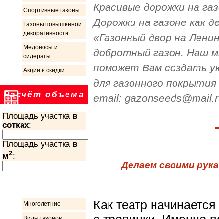
Красивые дорожки на газ
Спортивные газоны
Дорожки на газоне как д
Газоны повышенной
декоративности
«Газонный двор на Ленин
Медоносы и
добротный газон. Наш м
сидераты
поможет Вам создать у
Акции и скидки
для газонного покрытия з
Расчёт объема
email: gazonseeds@mail.r
Площадь участка
в
сотках
:
Площадь участка
в
2
м
:
Делаем своими рука
Информация
Как театр начинается
Многолетние
Виды газонов