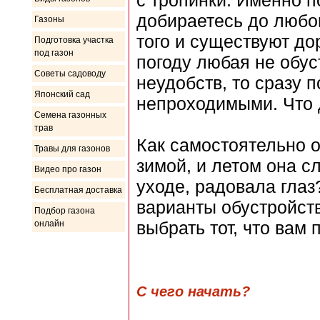
с тропинки. Именно п
добираетесь до любог
Газоны
того и существуют до
Подготовка участка
под газон
погоду любая не обус
Советы садоводу
неудобств, то сразу п
Японский сад
непроходимыми. Что 
Семена газонных
трав
Как самостоятельно 
Травы для газонов
зимой, и летом она с
Видео про газон
уходе, радовала гла
Бесплатная доставка
варианты обустройст
Подбор газона
выбрать тот, что вам 
онлайн
С чего начать?